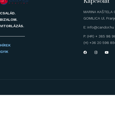
Kapcsolat
MARINA KAŠTELA 
CSALÁD.
GOMILICA Ul. Fran
BIZALOM.
VITORLÁZÁS.
E: info@candor.hu
P: (HR) + 385 98 
(H) +36 20 598 8
HÍREK
GYIK