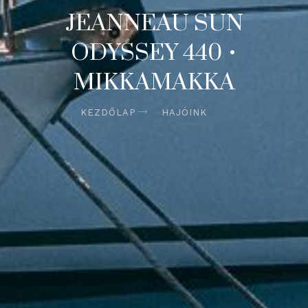
JEANNEAU SUN
ODYSSEY 440 •
MIKKAMAKKA
KEZDŐLAP
HAJÓINK