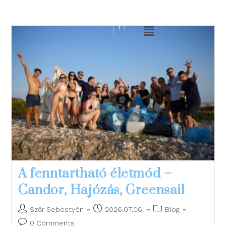
A fenntartható életmód –
Candor, Hajózás, Greensail
Szőr Sebestyén
2026.07.06.
Blog
0 Comments