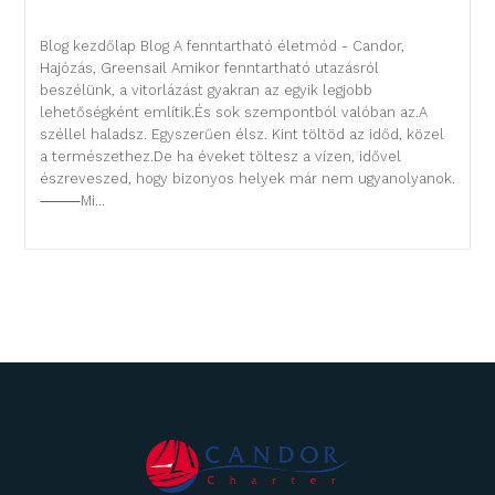
Blog kezdőlap Blog A fenntartható életmód - Candor,
Hajózás, Greensail Amikor fenntartható utazásról
beszélünk, a vitorlázást gyakran az egyik legjobb
lehetőségként említik.És sok szempontból valóban az.A
széllel haladsz. Egyszerűen élsz. Kint töltöd az időd, közel
a természethez.De ha éveket töltesz a vízen, idővel
észreveszed, hogy bizonyos helyek már nem ugyanolyanok.
⸻Mi…